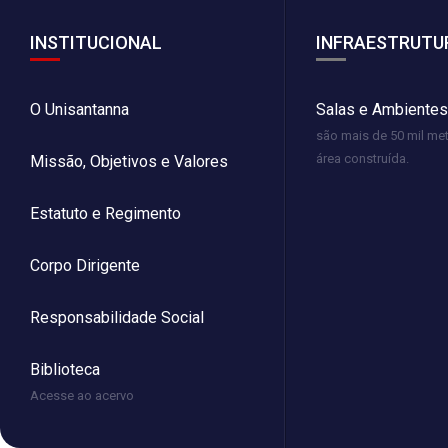
INSTITUCIONAL
INFRAESTRUTU
O Unisantanna
Salas e Ambientes
são mais de 50 mil me
área construída.
Missão, Objetivos e Valores
Estatuto e Regimento
Corpo Dirigente
Responsabilidade Social
Biblioteca
Acesse ao acervo