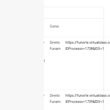
2019
Ano
Evento
Curso
2019
1º SIMPOSIO
Direito
https://funorte.virtualclass
DE
Funam
IDProcesso=1738&IDS=1
PROJETOS
INTEGRADOR
1º
SEMESTRE
2019 FUNAM
2019
2º SIMPOSIO
Direito
https://funorte.virtualclass
DE
Funam
IDProcesso=1739&IDS=1
PROJETOS