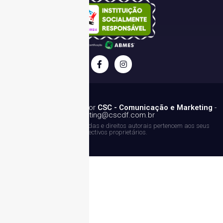
© 2023 - Desenvolvido por
CSC - Comunicação e Marketing
-
marketing@cscdf.com.br
Todas as marcas registradas e direitos autorais pertencem aos seus
respectivos proprietários.