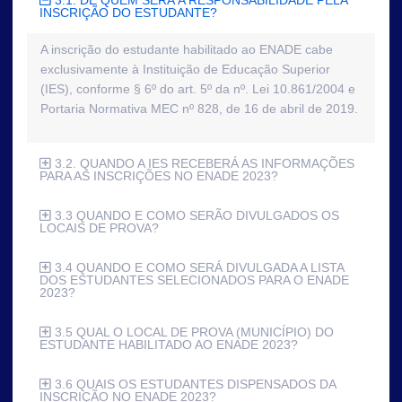
3.1. DE QUEM SERÁ A RESPONSABILIDADE PELA
INSCRIÇÃO DO ESTUDANTE?
A inscrição do estudante habilitado ao ENADE cabe
exclusivamente à Instituição de Educação Superior
(IES), conforme § 6º do art. 5º da nº. Lei 10.861/2004 e
Portaria Normativa MEC nº 828, de 16 de abril de 2019.
3.2. QUANDO A IES RECEBERÁ AS INFORMAÇÕES
PARA AS INSCRIÇÕES NO ENADE 2023?
3.3 QUANDO E COMO SERÃO DIVULGADOS OS
LOCAIS DE PROVA?
3.4 QUANDO E COMO SERÁ DIVULGADA A LISTA
DOS ESTUDANTES SELECIONADOS PARA O ENADE
2023?
3.5 QUAL O LOCAL DE PROVA (MUNICÍPIO) DO
ESTUDANTE HABILITADO AO ENADE 2023?
3.6 QUAIS OS ESTUDANTES DISPENSADOS DA
INSCRIÇÃO NO ENADE 2023?