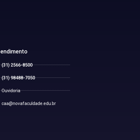
tendimento
(31) 2566-8500
(31) 98488-7050
Ouvidoria
caa@novafaculdade.edu.br