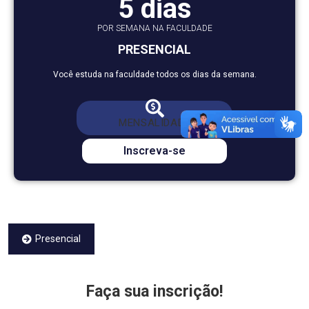
5 dias
POR SEMANA NA FACULDADE
PRESENCIAL
Você estuda na faculdade todos os dias da semana.
*Valor com 55% de bolsa
MENSALIDADE
DE
R$ 970,00
POR *R$ 436,50
Inscreva-se
Presencial
Faça sua inscrição!