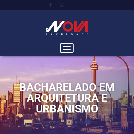
BACHARELADO EM
ARQUITETURA E
URBANISMO