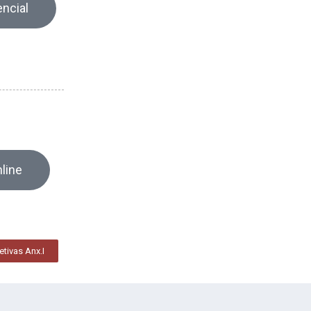
encial
line
etivas Anx.I