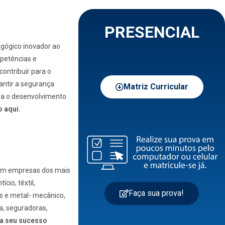
PRESENCIAL
agógico inovador ao
mpetências e
contribuir para o
antir a segurança
Matriz Curricular
ra o desenvolvimento
o aqui.
 em empresas dos mais
cio, têxtil,
Faça sua prova!
os e metal- mecânico,
ia, seguradoras,
ra seu sucesso