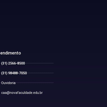
tendimento
(31) 2566-8500
(31) 98488-7050
Ouvidoria
caa@novafaculdade.edu.br