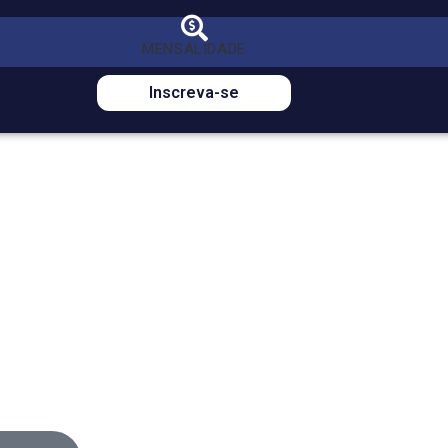
*Valor com 50% de bolsa
MENSALIDADE
DE
R$ 1.076,00
POR *R$ 538,00
Inscreva-se