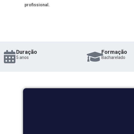
profissional.
Duração
Formação
5 anos
Bacharelado