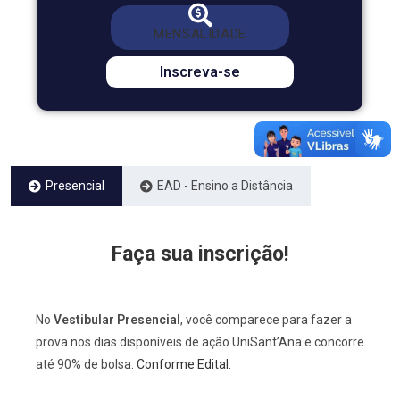
*Valor com 50% de bolsa
379,00
MENSALIDADE
DE
R$ 758,00
POR *R$
Inscreva-se
Presencial
EAD - Ensino a Distância
Faça sua inscrição!
No
Vestibular Presencial
, você comparece para fazer a
prova nos dias disponíveis de ação UniSant’Ana e concorre
até 90% de bolsa.
Conforme Edital.