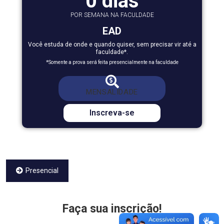
0 dias
POR SEMANA NA FACULDADE
EAD
Você estuda de onde e quando quiser, sem precisar vir até a
faculdade*.
*Somente a prova será feita presencialmente na faculdade
*Valor com 79% de bolsa
MENSALIDADE
DE
R$ 758,00
POR *R$ 159,18
Inscreva-se
Presencial
Faça sua inscrição!