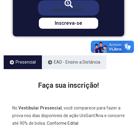
*Valor com 50% de bolsa
379,00
MENSALIDADE
DE
R$ 758,00
POR *R$
Inscreva-se
Presencial
EAD - Ensino a Distância
Faça sua inscrição!
No
Vestibular Presencial
, você comparece para fazer a
prova nos dias disponíveis de ação UniSant’Ana e concorre
até 90% de bolsa.
Conforme Edital.