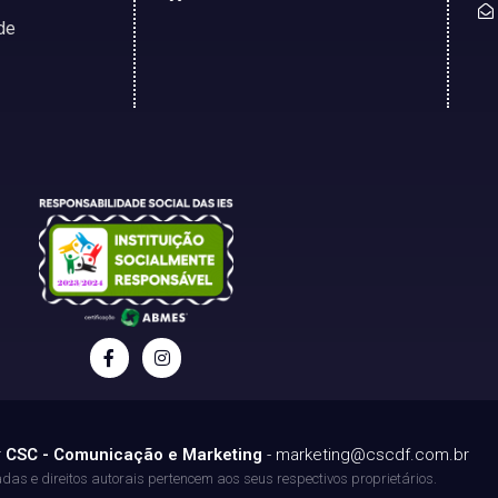
de
r
CSC - Comunicação e Marketing
-
marketing@cscdf.com.br
as e direitos autorais pertencem aos seus respectivos proprietários.