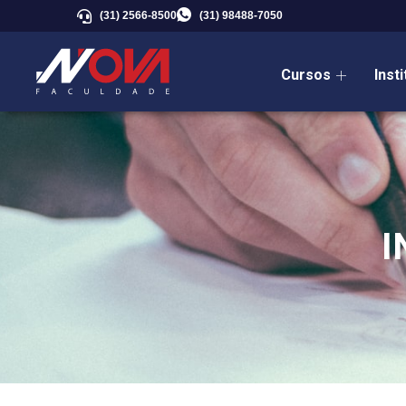
(31) 2566-8500
(31) 98488-7050
Cursos
Inst
I