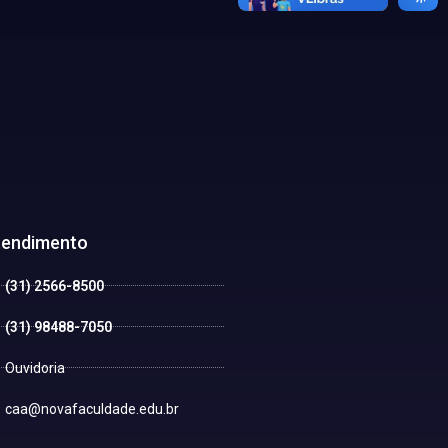
tendimento
(31) 2566-8500
(31) 98488-7050
Ouvidoria
caa@novafaculdade.edu.br