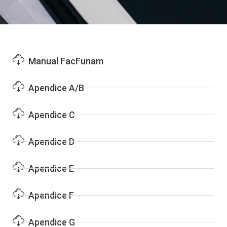
Manual FacFunam
Apendice A/B
Apendice C
Apendice D
Apendice E
Apendice F
Apendice G