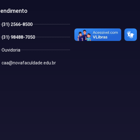
tendimento
(31) 2566-8500
(31) 98488-7050
Ouvidoria
caa@novafaculdade.edu.br