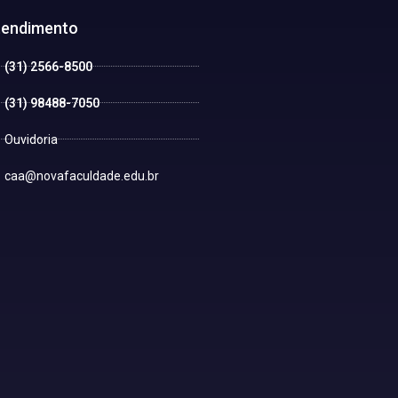
tendimento
(31) 2566-8500
(31) 98488-7050
Ouvidoria
caa@novafaculdade.edu.br