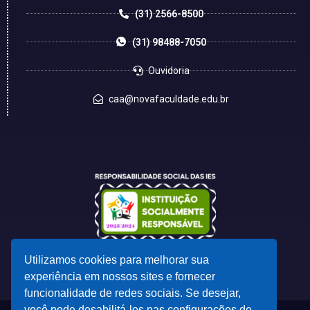
(31) 2566-8500
(31) 98488-7050
Ouvidoria
caa@novafaculdade.edu.br
Utilizamos cookies para melhorar sua
experiência em nossos sites e fornecer
funcionalidade de redes sociais. Se desejar,
você pode desabilitá-los nas configurações de