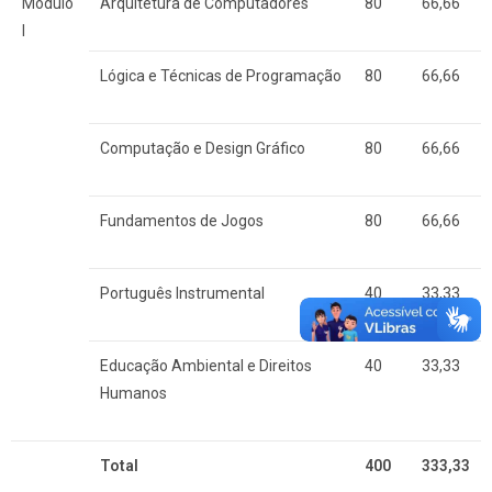
Módulo
Arquitetura de Computadores
80
66,66
I
Lógica e Técnicas de Programação
80
66,66
Computação e Design Gráfico
80
66,66
Fundamentos de Jogos
80
66,66
Português Instrumental
40
33,33
Educação Ambiental e Direitos
40
33,33
Humanos
Total
400
333,33