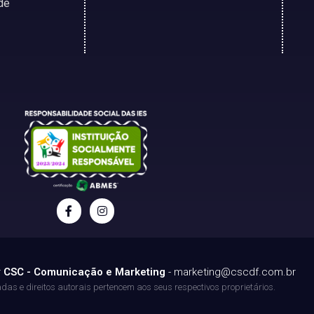
de
r
CSC - Comunicação e Marketing
-
marketing@cscdf.com.br
as e direitos autorais pertencem aos seus respectivos proprietários.