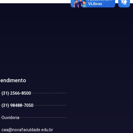
tendimento
(31) 2566-8500
(31) 98488-7050
Ouvidoria
caa@novafaculdade.edu.br