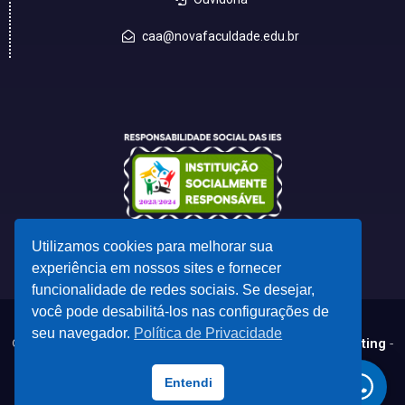
caa@novafaculdade.edu.br
Utilizamos cookies para melhorar sua
experiência em nossos sites e fornecer
funcionalidade de redes sociais. Se desejar,
você pode desabilitá-los nas configurações de
seu navegador.
Política de Privacidade
© 2023 - Desenvolvido por
CSC - Comunicação e Marketing
-
marketing@cscdf.com.br
Todas as marcas registradas e direitos autorais pertencem aos seus
Entendi
respectivos proprietários.