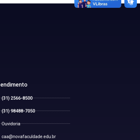
tendimento
(31) 2566-8500
(31) 98488-7050
Ouvidoria
caa@novafaculdade.edu.br