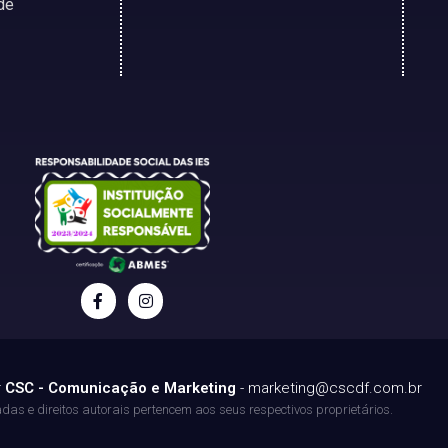
de
r
CSC - Comunicação e Marketing
-
marketing@cscdf.com.br
as e direitos autorais pertencem aos seus respectivos proprietários.