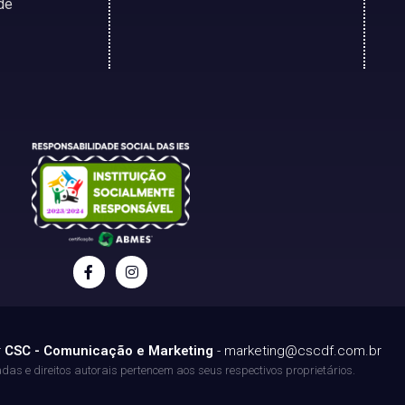
de
r
CSC - Comunicação e Marketing
-
marketing@cscdf.com.br
as e direitos autorais pertencem aos seus respectivos proprietários.