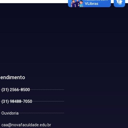
tendimento
(31) 2566-8500
(31) 98488-7050
Ouvidoria
caa@novafaculdade.edu.br