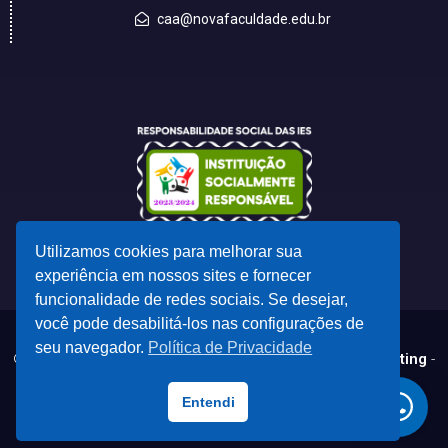
caa@novafaculdade.edu.br
Utilizamos cookies para melhorar sua
experiência em nossos sites e fornecer
funcionalidade de redes sociais. Se desejar,
você pode desabilitá-los nas configurações de
seu navegador.
Política de Privacidade
© 2023 - Desenvolvido por
CSC - Comunicação e Marketing
-
marketing@cscdf.com.br
Todas as marcas registradas e direitos autorais pertencem aos seus
Entendi
respectivos proprietários.