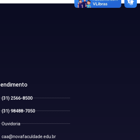
tendimento
(31) 2566-8500
(31) 98488-7050
Ouvidoria
caa@novafaculdade.edu.br