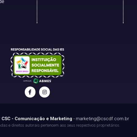
de
r
CSC - Comunicação e Marketing
-
marketing@cscdf.com.br
as e direitos autorais pertencem aos seus respectivos proprietários.