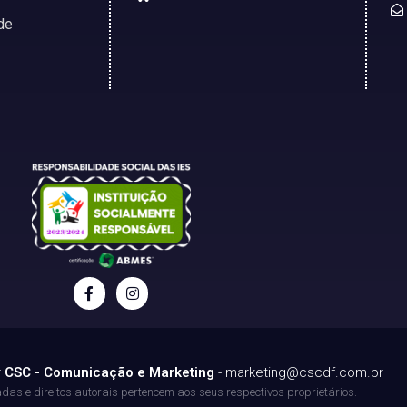
de
r
CSC - Comunicação e Marketing
-
marketing@cscdf.com.br
as e direitos autorais pertencem aos seus respectivos proprietários.