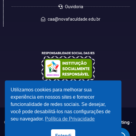
Ouvidoria
caa@novafaculdade.edu.br
Utilizamos cookies para melhorar sua
experiência em nossos sites e fornecer
funcionalidade de redes sociais. Se desejar,
você pode desabilitá-los nas configurações de
seu navegador.
Política de Privacidade
© 2023 - Desenvolvido por
CSC - Comunicação e Marketing
-
marketing@cscdf.com.br
Todas as marcas registradas e direitos autorais pertencem aos seus
Entendi